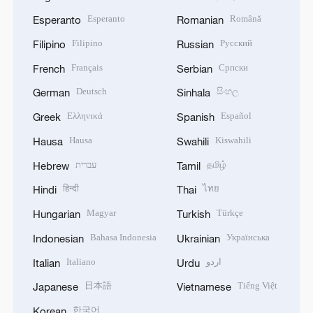
Esperanto
Română
Esperanto
Romanian
Filipino
Русский
Filipino
Russian
Français
Српски
French
Serbian
Deutsch
සිංහල
German
Sinhala
Ελληνικά
Español
Greek
Spanish
Hausa
Kiswahili
Hausa
Swahili
עברית
தமிழ்
Hebrew
Tamil
हिन्दी
ไทย
Hindi
Thai
Magyar
Türkçe
Hungarian
Turkish
Bahasa Indonesia
Українська
Indonesian
Ukrainian
Italiano
اردو
Italian
Urdu
日本語
Tiếng Việt
Japanese
Vietnamese
한국어
Korean