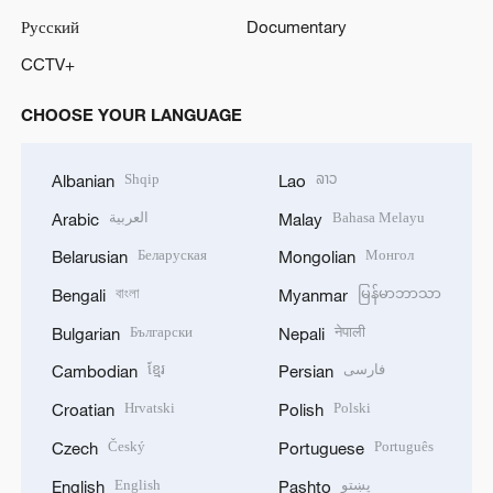
Русский
Documentary
CCTV+
CHOOSE YOUR LANGUAGE
Shqip
ລາວ
Albanian
Lao
العربية
Bahasa Melayu
Arabic
Malay
Беларуская
Монгол
Belarusian
Mongolian
বাংলা
မြန်မာဘာသာ
Bengali
Myanmar
Български
नेपाली
Bulgarian
Nepali
ខ្មែរ
فارسی
Cambodian
Persian
Hrvatski
Polski
Croatian
Polish
Český
Português
Czech
Portuguese
English
پښتو
English
Pashto