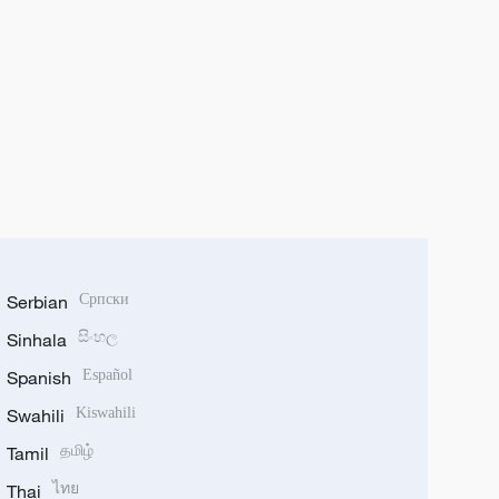
Serbian
Српски
Sinhala
සිංහල
Spanish
Español
Swahili
Kiswahili
Tamil
தமிழ்
Thai
ไทย