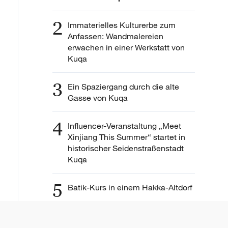
2
Immaterielles Kulturerbe zum
Anfassen: Wandmalereien
erwachen in einer Werkstatt von
Kuqa
3
Ein Spaziergang durch die alte
Gasse von Kuqa
4
Influencer-Veranstaltung „Meet
Xinjiang This Summer“ startet in
historischer Seidenstraßenstadt
Kuqa
5
Batik-Kurs in einem Hakka-Altdorf