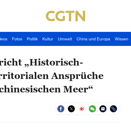
deos
Fotos
Politik
Kultur
Umwelt
China und Europa
Wissen
richt „Historisch-
erritorialen Ansprüche
dchinesischen Meer“