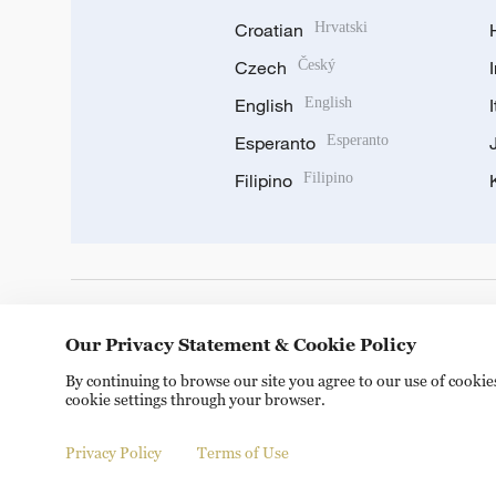
Croatian
Hrvatski
Czech
Český
English
English
Esperanto
Esperanto
Filipino
Filipino
DOWNLOAD OUR APP
Our Privacy Statement & Cookie Policy
By continuing to browse our site you agree to our use of cooki
cookie settings through your browser.
Privacy Policy
Terms of Use
Copyright © 2024 CGTN.
京ICP备20000184号
京公网安