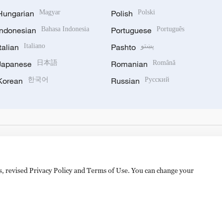
Hungarian
Magyar
Polish
Polski
Indonesian
Bahasa Indonesia
Portuguese
Português
Italian
Italiano
Pashto
پښتو
Japanese
日本語
Romanian
Română
Korean
한국어
Russian
Русский
es, revised Privacy Policy and Terms of Use. You can change your
备 11010502050052号
Disinformation report hotline: 010-8506146