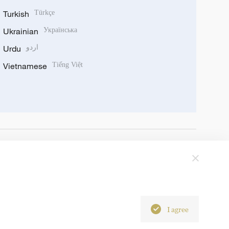
Turkish
Türkçe
Ukrainian
Українська
Urdu
اردو
Vietnamese
Tiếng Việt
I agree
6