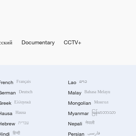
сский
Documentary
CCTV+
French
Français
Lao
ລາວ
German
Deutsch
Malay
Bahasa Melayu
Greek
Ελληνικά
Mongolian
Монгол
Hausa
Hausa
Myanmar
မြန်မာဘာသာ
Hebrew
עברית
Nepali
नेपाली
Hindi
हिन्दी
Persian
فارسی