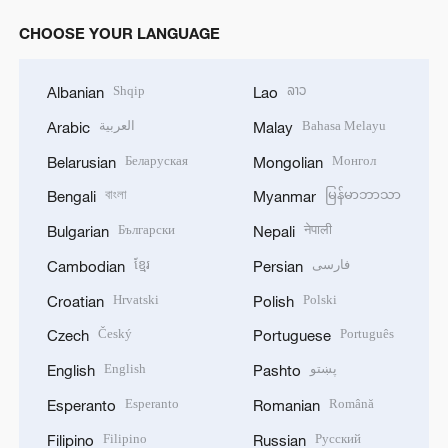
CHOOSE YOUR LANGUAGE
Shqip
ລາວ
Albanian
Lao
العربية
Bahasa Melayu
Arabic
Malay
Беларуская
Монгол
Belarusian
Mongolian
বাংলা
မြန်မာဘာသာ
Bengali
Myanmar
Български
नेपाली
Bulgarian
Nepali
ខ្មែរ
فارسی
Cambodian
Persian
Hrvatski
Polski
Croatian
Polish
Český
Português
Czech
Portuguese
English
پښتو
English
Pashto
Esperanto
Română
Esperanto
Romanian
Filipino
Русский
Filipino
Russian