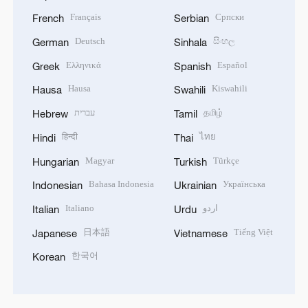
Français
Српски
French
Serbian
Deutsch
සිංහල
German
Sinhala
Ελληνικά
Español
Greek
Spanish
Hausa
Kiswahili
Hausa
Swahili
עברית
தமிழ்
Hebrew
Tamil
हिन्दी
ไทย
Hindi
Thai
Magyar
Türkçe
Hungarian
Turkish
Bahasa Indonesia
Українська
Indonesian
Ukrainian
Italiano
اردو
Italian
Urdu
日本語
Tiếng Việt
Japanese
Vietnamese
한국어
Korean