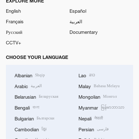
EXPLORE MORE
English
Español
Français
العربية
Русский
Documentary
CCTV+
CHOOSE YOUR LANGUAGE
Shqip
ລາວ
Albanian
Lao
العربية
Bahasa Melayu
Arabic
Malay
Беларуская
Монгол
Belarusian
Mongolian
বাংলা
မြန်မာဘာသာ
Bengali
Myanmar
Български
नेपाली
Bulgarian
Nepali
ខ្មែរ
فارسی
Cambodian
Persian