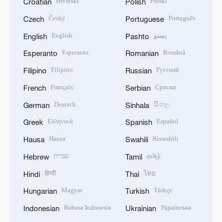
Hrvatski
Polski
Croatian
Polish
Český
Português
Czech
Portuguese
English
پښتو
English
Pashto
Esperanto
Română
Esperanto
Romanian
Filipino
Русский
Filipino
Russian
Français
Српски
French
Serbian
Deutsch
සිංහල
German
Sinhala
Ελληνικά
Español
Greek
Spanish
Hausa
Kiswahili
Hausa
Swahili
עברית
தமிழ்
Hebrew
Tamil
हिन्दी
ไทย
Hindi
Thai
Magyar
Türkçe
Hungarian
Turkish
Bahasa Indonesia
Українська
Indonesian
Ukrainian