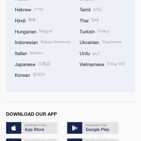
עברית
தமிழ்
Hebrew
Tamil
हिन्दी
ไทย
Hindi
Thai
Magyar
Türkçe
Hungarian
Turkish
Bahasa Indonesia
Українська
Indonesian
Ukrainian
Italiano
اردو
Italian
Urdu
日本語
Tiếng Việt
Japanese
Vietnamese
한국어
Korean
DOWNLOAD OUR APP