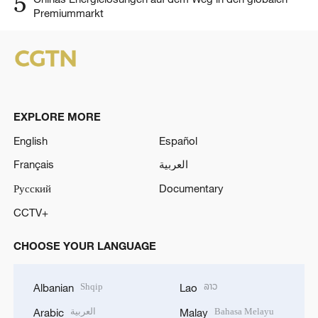
5
Premiummarkt
EXPLORE MORE
English
Español
Français
العربية
Русский
Documentary
CCTV+
CHOOSE YOUR LANGUAGE
Shqip
ລາວ
Albanian
Lao
العربية
Bahasa Melayu
Arabic
Malay