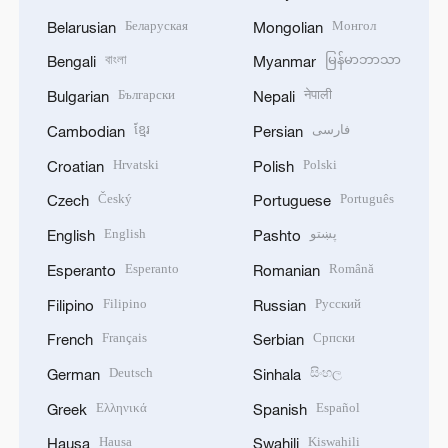
Беларуская
Монгол
Belarusian
Mongolian
বাংলা
မြန်မာဘာသာ
Bengali
Myanmar
Български
नेपाली
Bulgarian
Nepali
ខ្មែរ
فارسی
Cambodian
Persian
Hrvatski
Polski
Croatian
Polish
Český
Português
Czech
Portuguese
English
پښتو
English
Pashto
Esperanto
Română
Esperanto
Romanian
Filipino
Русский
Filipino
Russian
Français
Српски
French
Serbian
Deutsch
සිංහල
German
Sinhala
Ελληνικά
Español
Greek
Spanish
Hausa
Kiswahili
Hausa
Swahili