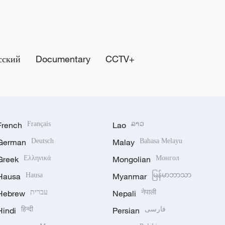
сский
Documentary
CCTV+
French
Français
Lao
ລາວ
German
Deutsch
Malay
Bahasa Melayu
Greek
Ελληνικά
Mongolian
Монгол
Hausa
Hausa
Myanmar
မြန်မာဘာသာ
Hebrew
עברית
Nepali
नेपाली
Hindi
हिन्दी
Persian
فارسی