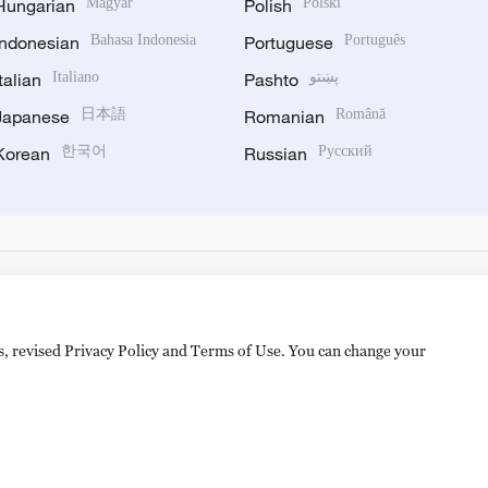
Hungarian
Magyar
Polish
Polski
Indonesian
Bahasa Indonesia
Portuguese
Português
Italian
Italiano
Pashto
پښتو
Japanese
日本語
Romanian
Română
Korean
한국어
Russian
Русский
es, revised Privacy Policy and Terms of Use. You can change your
备 11010502050052号
Disinformation report hotline: 010-8506146