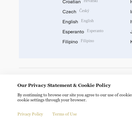
Croatian
Hrvatski
Czech
Český
English
English
Esperanto
Esperanto
Filipino
Filipino
DOWNLOAD OUR APP
Our Privacy Statement & Cookie Policy
By continuing to browse our site you agree to our use of cooki
cookie settings through your browser.
Privacy Policy
Terms of Use
Copyright © 2024 CGTN.
京ICP备20000184号
京公网安