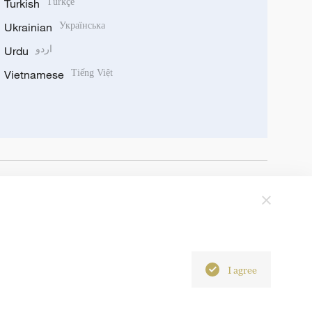
Turkish
Türkçe
Ukrainian
Українська
Urdu
اردو
Vietnamese
Tiếng Việt
I agree
6