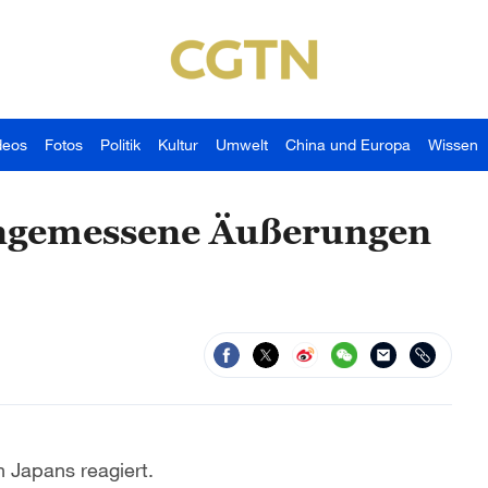
deos
Fotos
Politik
Kultur
Umwelt
China und Europa
Wissen
angemessene Äußerungen
 Japans reagiert.