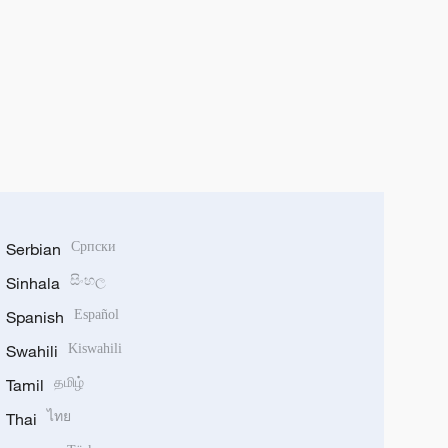
Serbian
Српски
Sinhala
සිංහල
Spanish
Español
Swahili
Kiswahili
Tamil
தமிழ்
Thai
ไทย