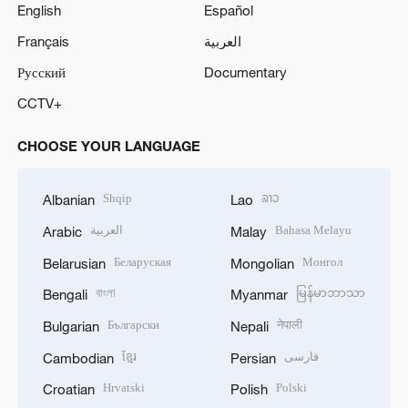
English
Español
Français
العربية
Русский
Documentary
CCTV+
CHOOSE YOUR LANGUAGE
Shqip
ລາວ
Albanian
Lao
العربية
Bahasa Melayu
Arabic
Malay
Беларуская
Монгол
Belarusian
Mongolian
বাংলা
မြန်မာဘာသာ
Bengali
Myanmar
Български
नेपाली
Bulgarian
Nepali
ខ្មែរ
فارسی
Cambodian
Persian
Hrvatski
Polski
Croatian
Polish