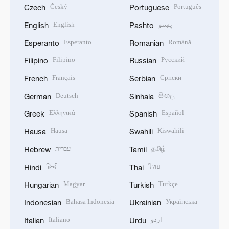
Český
Português
Czech
Portuguese
English
پښتو
English
Pashto
Esperanto
Română
Esperanto
Romanian
Filipino
Русский
Filipino
Russian
Français
Српски
French
Serbian
Deutsch
සිංහල
German
Sinhala
Ελληνικά
Español
Greek
Spanish
Hausa
Kiswahili
Hausa
Swahili
עברית
தமிழ்
Hebrew
Tamil
हिन्दी
ไทย
Hindi
Thai
Magyar
Türkçe
Hungarian
Turkish
Bahasa Indonesia
Українська
Indonesian
Ukrainian
Italiano
اردو
Italian
Urdu