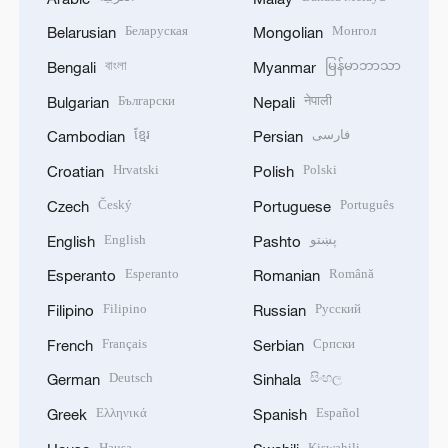
Беларуская
Монгол
Belarusian
Mongolian
বাংলা
မြန်မာဘာသာ
Bengali
Myanmar
Български
नेपाली
Bulgarian
Nepali
ខ្មែរ
فارسی
Cambodian
Persian
Hrvatski
Polski
Croatian
Polish
Český
Português
Czech
Portuguese
English
پښتو
English
Pashto
Esperanto
Română
Esperanto
Romanian
Filipino
Русский
Filipino
Russian
Français
Српски
French
Serbian
Deutsch
සිංහල
German
Sinhala
Ελληνικά
Español
Greek
Spanish
Hausa
Kiswahili