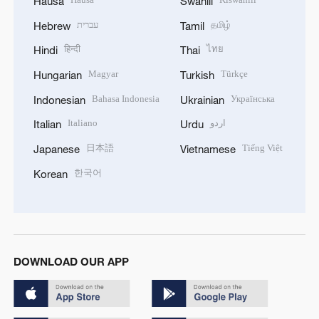
Hausa
Swahili
עברית
தமிழ்
Hebrew
Tamil
हिन्दी
ไทย
Hindi
Thai
Magyar
Türkçe
Hungarian
Turkish
Bahasa Indonesia
Українська
Indonesian
Ukrainian
Italiano
اردو
Italian
Urdu
日本語
Tiếng Việt
Japanese
Vietnamese
한국어
Korean
DOWNLOAD OUR APP