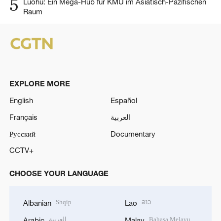
5
Luohu: Ein Mega-Hub für KMU im Asiatisch-Pazifischen
Raum
EXPLORE MORE
English
Español
Français
العربية
Русский
Documentary
CCTV+
CHOOSE YOUR LANGUAGE
Shqip
ລາວ
Albanian
Lao
العربية
Bahasa Melayu
Arabic
Malay